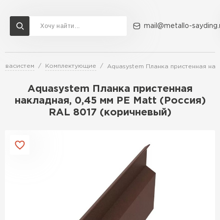
mail@metallo-sayding.
Аквасистем
Комплектующие
Aquasystem Планка пристенная накл
Доставка и оплата
Акции
О компании
Контакты
Aquasystem Планка пристенная
Перейти в каталог
накладная, 0,45 мм PE Matt (Россия)
RAL 8017 (коричневый)
ВСЕ ПРОИЗВОДИТЕЛИ