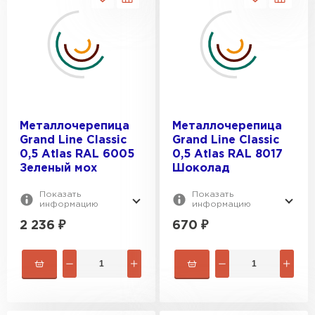
ПОЛЕЗНАЯ ШИРИНА, ММ:
1180
1183
40
1190
ВЕС, КГ:
50
1195
60
3.72
90
3.74
Металлочерепица
Металлочерепица
1085
Grand Line Classic
Grand Line Classic
3.77
0,5 Atlas RAL 6005
0,5 Atlas RAL 8017
3.94
Зеленый мох
Шоколад
3.314
Показать
Показать
информацию
информацию
2 236
₽
670
₽