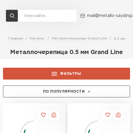
mail@metallo-sayding.
Главная
Каталог
Металлочерепица Grand Line
0.5 мм
Доставка и оплата
Акции
О компании
Контакты
Металлочерепица 0.5 мм Grand Line
Перейти в каталог
ВСЕ ПРОИЗВОДИТЕЛИ
ФИЛЬТРЫ
ЦЕНА, РУБ.:
ПО ПОПУЛЯРНОСТИ
ПРОИЗВОДИТЕЛЬ:
Aquasystem
ПОКРЫТИЕ:
Grand Line