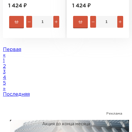
1 424
₽
1 424
₽
Первая
«
1
2
3
4
5
»
Последняя
Реклама
Акция до конца месяца