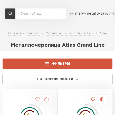
mail@metallo-sayding.
Главная
Каталог
Металлочерепица Grand Line
Atlas
Доставка и оплата
Акции
О компании
Контакты
Металлочерепица Atlas Grand Line
Перейти в каталог
ВСЕ ПРОИЗВОДИТЕЛИ
ФИЛЬТРЫ
ЦЕНА, РУБ.:
ПО ПОПУЛЯРНОСТИ
ЦВЕТ:
RAL 3005
КОЛЛЕКЦИЯ:
RAL 6005