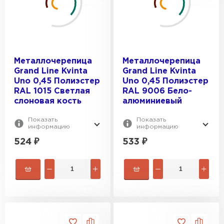
Atlas
ЦВЕТ:
Drap
Drap ST
RAL 1014
Металлочерепица
Металлочерепица
GreenCoat Pural BT, matt
ОТТЕНОК:
RAL 1015
Grand Line Kvinta
Grand Line Kvinta
GreenСoat Pural BT
RAL 2004
Uno 0,45 Полиэстер
Uno 0,45 Полиэстер
Quarzit Cuprum Steel
RAL 1015 Светлая
RAL 9006 Бело-
RAL 3003
ВИД ПОВЕРХНОСТИ:
Антрацитово-серый
слоновая кость
алюминиевый
RAL 3005
Бело-алюминиевый
Глянцевая
Показать
Показать
информацию
информацию
Бело-зеленый
ВЕС, КГ:
Матовая
524
₽
533
₽
Водная синь
3.74
3.82
3.87
3.91
3.96