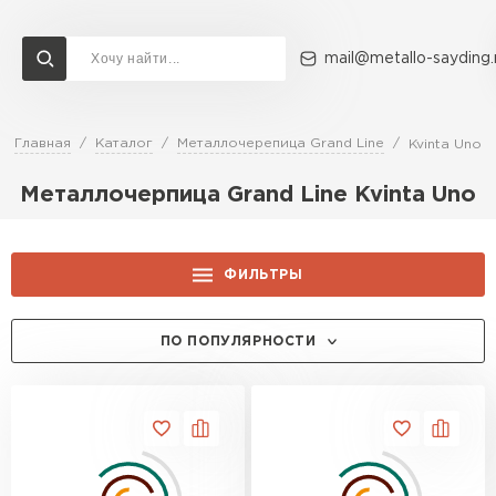
mail@metallo-sayding.
Главная
Каталог
Металлочерепица Grand Line
Kvinta Uno
Доставка и оплата
Акции
О компании
Контакты
Металлочерпица Grand Line Kvinta Uno
Перейти в каталог
ВСЕ ПРОИЗВОДИТЕЛИ
ФИЛЬТРЫ
ЦЕНА, РУБ.:
ПО ПОПУЛЯРНОСТИ
ТОЛЩИНА, ММ:
0.5
ПОКРЫТИЕ:
0.45