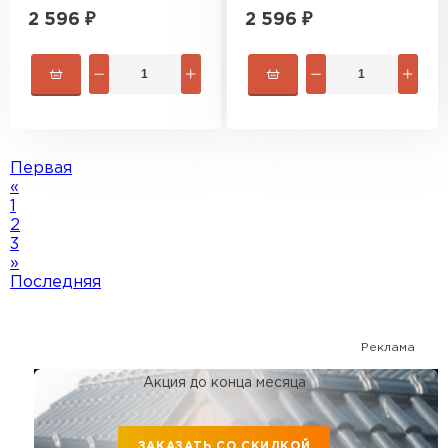
2 596
₽
2 596
₽
Первая
«
1
2
3
»
Последняя
Реклама
Акция до конца месяца
ЗАКАЗАТЬ СО СКИДКОЙ