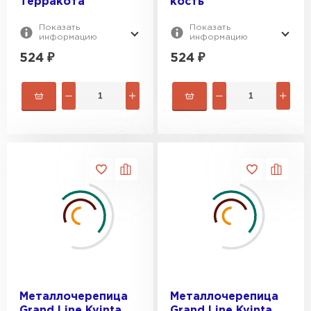
Терракота
кость
Показать
Показать
информацию
информацию
524
₽
524
₽
Металлочерепица
Металлочерепица
Grand Line Kvinta
Grand Line Kvinta