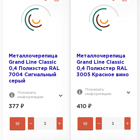
1210
ВЕС, КГ:
1100
1125
3.7
1150
3.8
3.9
3.19
Металлочерепица
Металлочерепица
3.25
Grand Line Classic
Grand Line Classic
0,4 Полиэстер RAL
0,4 Полиэстер RAL
7004 Сигнальный
3005 Красное вино
серый
Показать
Показать
информацию
информацию
377
₽
410
₽