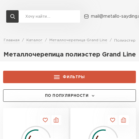
mail@metallo-sayding.
Главная
Каталог
Металлочерепица Grand Line
Полиэстер
Доставка и оплата
Акции
О компании
Контакты
Металлочерепица полиэстер Grand Line
Перейти в каталог
ВСЕ ПРОИЗВОДИТЕЛИ
ФИЛЬТРЫ
ЦЕНА, РУБ.:
ПО ПОПУЛЯРНОСТИ
ТОЛЩИНА, ММ:
0.4
ПРОИЗВОДИТЕЛЬ:
0.5