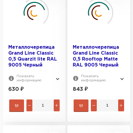
ПОЛЕЗНАЯ ШИРИНА, ММ:
1180
1183
1085
1190
ВЕС, КГ:
1100
1195
1110
3.74
Металлочерепица
Металлочерепица
1125
3.77
Grand Line Classic
Grand Line Classic
1150
0,5 Quarzit lite RAL
0,5 Rooftop Matte
3.81
9005 Черный
RAL 9005 Черный
3.91
Показать
Показать
3.96
информацию
информацию
630
₽
843
₽