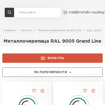
mail@metallo-sayding.
Главная
Каталог
Металлочерепица Grand Line
RAL 9005
Доставка и оплата
Акции
О компании
Контакты
Металлочерепица RAL 9005 Grand Line
Перейти в каталог
ВСЕ ПРОИЗВОДИТЕЛИ
ФИЛЬТРЫ
ЦЕНА, РУБ.:
ПО ПОПУЛЯРНОСТИ
ТОЛЩИНА, ММ:
0.5
ПРОИЗВОДИТЕЛЬ:
0.45