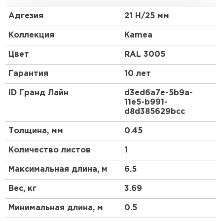
Данный профиль был популярен еще в
античности. Черепица с таким профилем всегда
Адгезия
21 Н/25 мм
являлась символом достатка и изысканного вкуса.
Коллекция
Kamea
Металлочерепица Kamea (Камея) - это
современный премиум-класс, самое стильное
Цвет
RAL 3005
решение для Вашей кровли.
Гарантия
10 лет
Металлочерепица Kamea (Камея) изготавливается
на европейском оборудовании только из
ID Гранд Лайн
d3ed6a7e-5b9a-
высококачественной стали. Представлена в
11e5-b991-
лучших покрытиях Grand Line.
d8d385629bcc
Толщина, мм
0.45
Количество листов
1
Максимальная длина, м
6.5
Вес, кг
3.69
Минимальная длина, м
0.5