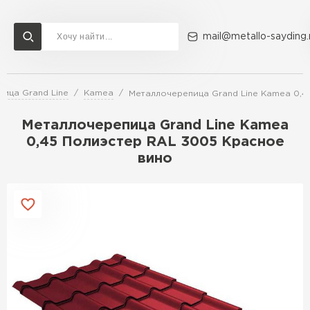
mail@metallo-sayding.
ица Grand Line
Kamea
Металлочерепица Grand Line Kamea 0,4
Доставка и оплата
Акции
О компании
Контакты
Металлочерепица Grand Line Kamea
Перейти в каталог
0,45 Полиэстер RAL 3005 Красное
вино
ВСЕ ПРОИЗВОДИТЕЛИ