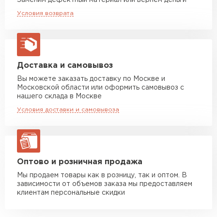
Заменим дефектный материал или вернём деньги
Машина до 20 тн до 80 м3
от 10 500 руб
Условия возврата
макс. длина груза 13,5 м
Манипулятор до 5 тн
от 7 000 руб
макс. длина груза 6 м
Манипулятор до 10 тн
от 13 000 руб
Доставка и самовывоз
макс. длина груза 8 м
Вы можете заказать доставку по Москве и
Московской области или оформить самовывоз с
Манипулятор до 20 тн
от 16 000 руб
нашего склада в Москве
макс. длина груза 13,5 м
Условия доставки и самовывоза
ЗАКАЗАТЬ С ДОСТАВКОЙ
Оптово и розничная продажа
Мы продаем товары как в розницу, так и оптом. В
зависимости от объемов заказа мы предоставляем
клиентам персональные скидки