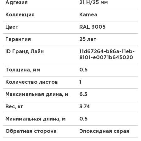
античности. Черепица с таким профилем всегда
Адгезия
21 Н/25 мм
являлась символом достатка и изысканного вкуса.
Коллекция
Kamea
Металлочерепица Kamea (Камея) - это
современный премиум-класс, самое стильное
Цвет
RAL 3005
решение для Вашей кровли.
Гарантия
25 лет
Металлочерепица Kamea (Камея) изготавливается
на европейском оборудовании только из
ID Гранд Лайн
11d67264-b86a-11eb-
высококачественной стали. Представлена в
810f-e0071b645020
лучших покрытиях Grand Line.
Толщина, мм
0.5
Количество листов
1
Максимальная длина, м
6.5
Вес, кг
3.74
Минимальная длина, м
0.5
Обратная сторона
Эпоксидная серая