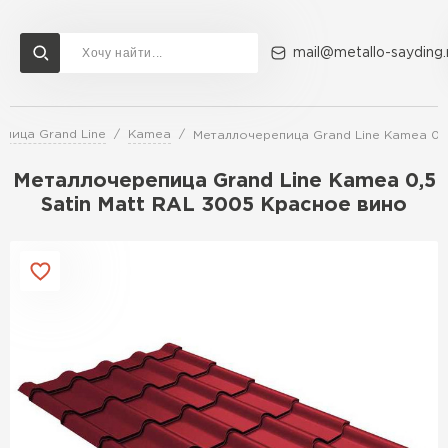
mail@metallo-sayding.
пица Grand Line
Kamea
Металлочерепица Grand Line Kamea 0,5
Доставка и оплата
Акции
О компании
Контакты
Металлочерепица Grand Line Kamea 0,5
Перейти в каталог
Satin Matt RAL 3005 Красное вино
ВСЕ ПРОИЗВОДИТЕЛИ