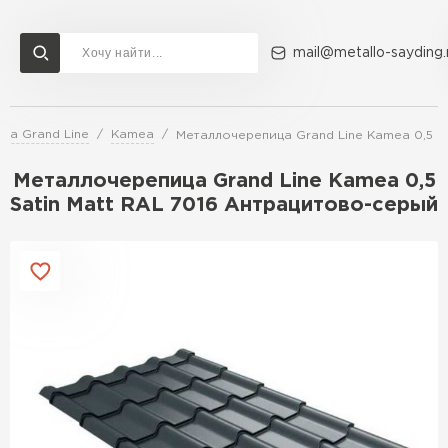
mail@metallo-sayding.
ца Grand Line
Kamea
Металлочерепица Grand Line Kamea 0,5 S
Доставка и оплата
Акции
О компании
Контакты
Металлочерепица Grand Line Kamea 0,5
Перейти в каталог
Satin Мatt RAL 7016 Антрацитово-серый
ВСЕ ПРОИЗВОДИТЕЛИ