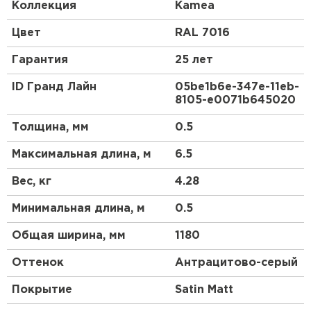
античности. Черепица с таким профилем всегда
Коллекция
Kamea
являлась символом достатка и изысканного вкуса.
Цвет
RAL 7016
Металлочерепица Kamea (Камея) - это
современный премиум-класс, самое стильное
Гарантия
25 лет
решение для Вашей кровли.
ID Гранд Лайн
05be1b6e-347e-11eb-
Металлочерепица Kamea (Камея) изготавливается
8105-e0071b645020
на европейском оборудовании только из
высококачественной стали. Представлена в
Толщина, мм
0.5
лучших покрытиях Grand Line.
Максимальная длина, м
6.5
Вес, кг
4.28
Минимальная длина, м
0.5
Общая ширина, мм
1180
Оттенок
Антрацитово-серый
Покрытие
Satin Мatt