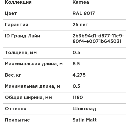
античности. Черепица с таким профилем всегда
Коллекция
Kamea
являлась символом достатка и изысканного вкуса.
Цвет
RAL 8017
Металлочерепица Kamea (Камея) - это
современный премиум-класс, самое стильное
Гарантия
25 лет
решение для Вашей кровли.
ID Гранд Лайн
2b3b94d1-d877-11e9-
Металлочерепица Kamea (Камея) изготавливается
80f4-e0071b645031
на европейском оборудовании только из
высококачественной стали. Представлена в
Толщина, мм
0.5
лучших покрытиях Grand Line.
Максимальная длина, м
6.5
Вес, кг
4.275
Минимальная длина, м
0.5
Общая ширина, мм
1180
Оттенок
Шоколад
Покрытие
Satin Мatt