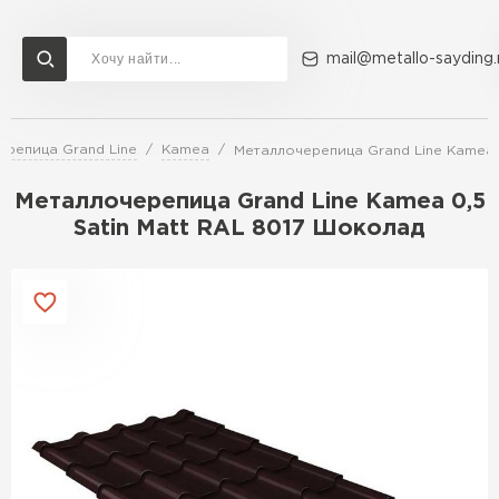
mail@metallo-sayding.
ерепица Grand Line
Kamea
Металлочерепица Grand Line Kamea 
Доставка и оплата
Акции
О компании
Контакты
Металлочерепица Grand Line Kamea 0,5
Перейти в каталог
Satin Мatt RAL 8017 Шоколад
ВСЕ ПРОИЗВОДИТЕЛИ