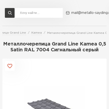
mail@metallo-sayding.
пица Grand Line
Kamea
Металлочерепица Grand Line Kamea 0,
Доставка и оплата
Акции
О компании
Контакты
Металлочерепица Grand Line Kamea 0,5
Перейти в каталог
Satin RAL 7004 Сигнальный серый
ВСЕ ПРОИЗВОДИТЕЛИ