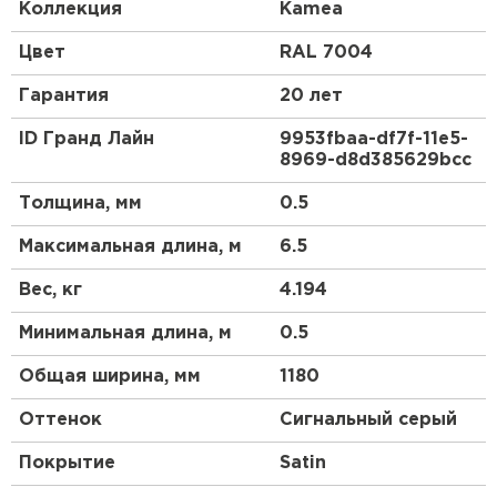
античности. Черепица с таким профилем всегда
Коллекция
Kamea
являлась символом достатка и изысканного вкуса.
Цвет
RAL 7004
Металлочерепица Kamea (Камея) - это
современный премиум-класс, самое стильное
Гарантия
20 лет
решение для Вашей кровли.
ID Гранд Лайн
9953fbaa-df7f-11e5-
Металлочерепица Kamea (Камея) изготавливается
8969-d8d385629bcc
на европейском оборудовании только из
высококачественной стали. Представлена в
Толщина, мм
0.5
лучших покрытиях Grand Line.
Максимальная длина, м
6.5
Вес, кг
4.194
Минимальная длина, м
0.5
Общая ширина, мм
1180
Оттенок
Сигнальный серый
Покрытие
Satin