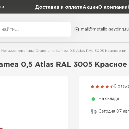
Доставка и оплата
Акции
О компании
ти
mail@metallo-sayding.ru
Акции
О комп
Металлочерепица Grand Line Kamea 0,5 Atlas RAL 3005 Красное вин
Коллекция
Доборн
Classic Grand Line
amea 0,5 Atlas RAL 3005 Красное
Kredo Grand Line
ВСЕ ПРОИЗВОДИТЕЛИ
Kvinta plus Grand Line
0 отзы
Grand Line Kvinta Un
На складе
Modern Grand Line
Kamea Grand Line
Сегодня 07 ав
Монтеррей Grand Line