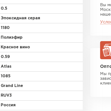
Вы м
0.5
Моск
наше
Эпоксидная серая
Усло
1180
Полиэфир
Красное вино
0.59
Atlas
Опто
Мы п
1085
зави
клие
Grand Line
RUV3
Россия