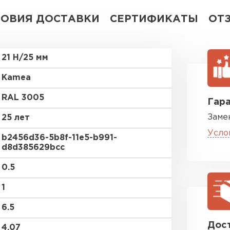
ЛОВИЯ ДОСТАВКИ
СЕРТИФИКАТЫ
ОТ
21 Н/25 мм
Kamea
RAL 3005
Гара
Заме
25 лет
Усло
b2456d36-5b8f-11e5-b991-
d8d385629bcc
0.5
1
6.5
Дост
4.07