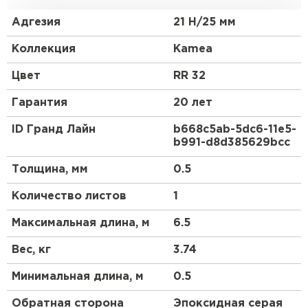
Данный профиль был популярен еще в
античности. Черепица с таким профилем всегда
Адгезия
21 Н/25 мм
являлась символом достатка и изысканного вкуса.
Коллекция
Kamea
Металлочерепица Kamea (Камея) - это
современный премиум-класс, самое стильное
Цвет
RR 32
решение для Вашей кровли.
Гарантия
20 лет
Металлочерепица Kamea (Камея) изготавливается
на европейском оборудовании только из
ID Гранд Лайн
b668c5ab-5dc6-11e5-
высококачественной стали. Представлена в
b991-d8d385629bcc
лучших покрытиях Grand Line.
Толщина, мм
0.5
Количество листов
1
Максимальная длина, м
6.5
Вес, кг
3.74
Минимальная длина, м
0.5
Обратная сторона
Эпоксидная серая