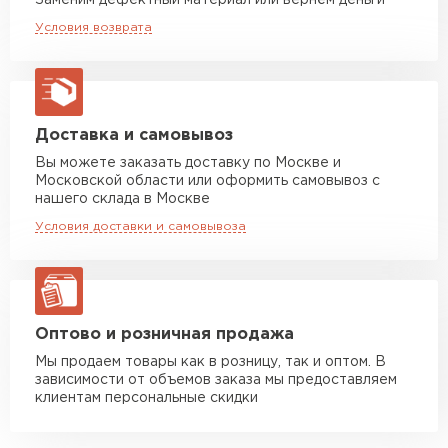
Заменим дефектный материал или вернём деньги
Машина до 20 тн до 80 м3
от 10 500 руб
Условия возврата
макс. длина груза 13,5 м
Манипулятор до 5 тн
от 7 000 руб
макс. длина груза 6 м
Манипулятор до 10 тн
от 13 000 руб
Доставка и самовывоз
макс. длина груза 8 м
Вы можете заказать доставку по Москве и
Московской области или оформить самовывоз с
Манипулятор до 20 тн
от 16 000 руб
нашего склада в Москве
макс. длина груза 13,5 м
Условия доставки и самовывоза
ЗАКАЗАТЬ С ДОСТАВКОЙ
Оптово и розничная продажа
Мы продаем товары как в розницу, так и оптом. В
зависимости от объемов заказа мы предоставляем
клиентам персональные скидки