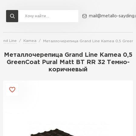
mail@metallo-sayding.
and Line
Kamea
Металлочерепица Grand Line Kamea 0,5 GreenC
Доставка и оплата
Акции
О компании
Контакты
Металлочерепица Grand Line Kamea 0,5
Перейти в каталог
GreenCoat Pural Matt BT RR 32 Темно-
коричневый
ВСЕ ПРОИЗВОДИТЕЛИ