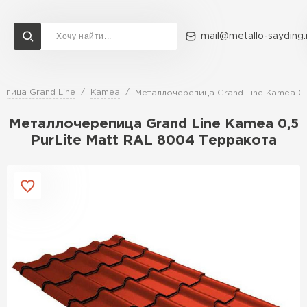
mail@metallo-sayding.
епица Grand Line
Kamea
Металлочерепица Grand Line Kamea 0,
Доставка и оплата
Акции
О компании
Контакты
Металлочерепица Grand Line Kamea 0,5
Перейти в каталог
PurLite Мatt RAL 8004 Терракота
ВСЕ ПРОИЗВОДИТЕЛИ