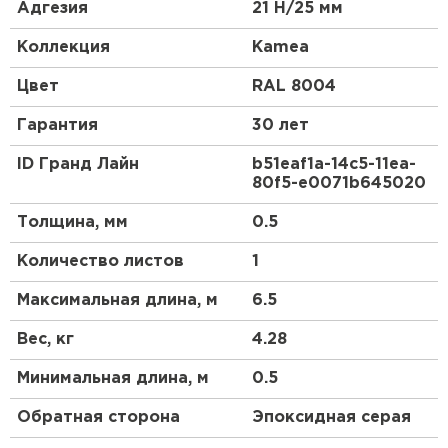
античности. Черепица с таким профилем всегда
Адгезия
21 Н/25 мм
являлась символом достатка и изысканного вкуса.
Коллекция
Kamea
Металлочерепица Kamea (Камея) - это
современный премиум-класс, самое стильное
Цвет
RAL 8004
решение для Вашей кровли.
Гарантия
30 лет
Металлочерепица Kamea (Камея) изготавливается
на европейском оборудовании только из
ID Гранд Лайн
b51eaf1a-14c5-11ea-
высококачественной стали. Представлена в
80f5-e0071b645020
лучших покрытиях Grand Line.
Толщина, мм
0.5
Количество листов
1
Максимальная длина, м
6.5
Вес, кг
4.28
Минимальная длина, м
0.5
Обратная сторона
Эпоксидная серая