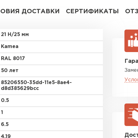
ЛОВИЯ ДОСТАВКИ
СЕРТИФИКАТЫ
ОТ
21 Н/25 мм
Kamea
RAL 8017
Гара
Заме
50 лет
Усло
85206550-35dd-11e5-8ae4-
d8d385629bcc
0.5
1
6.5
Дост
4.19