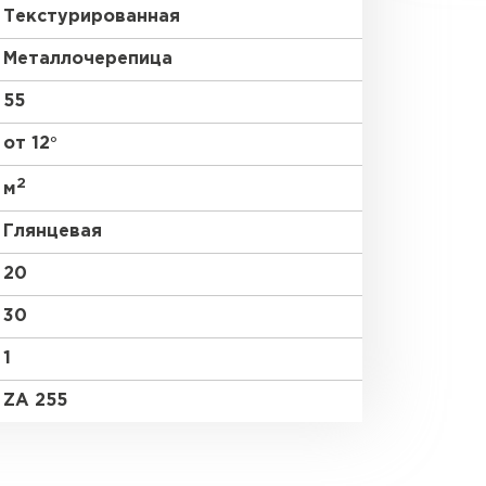
Текстурированная
Металлочерепица
55
от 12°
2
м
Глянцевая
20
30
1
ZA 255