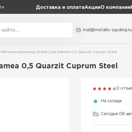
Доставка и оплата
Акции
О компании
ти
mail@metallo-sayding.ru
Акции
О комп
Металлочерепица Grand Line Kamea 0,5 Quarzit Cuprum Steel
Коллекция
Доборн
Classic Grand Line
mea 0,5 Quarzit Cuprum Steel
Kredo Grand Line
ВСЕ ПРОИЗВОДИТЕЛИ
Kvinta plus Grand Line
0 отзы
Grand Line Kvinta Un
На складе
Modern Grand Line
Kamea Grand Line
Сегодня 08 ав
Монтеррей Grand Line