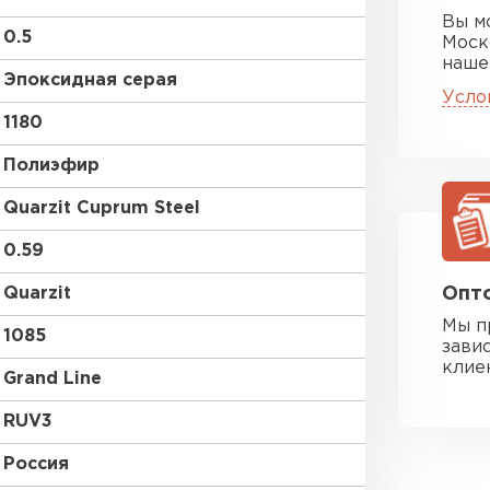
Вы м
0.5
Моск
наше
Эпоксидная серая
Усло
1180
Полиэфир
Quarzit Cuprum Steel
0.59
Quarzit
Опто
Мы п
1085
зави
клие
Grand Line
RUV3
Россия