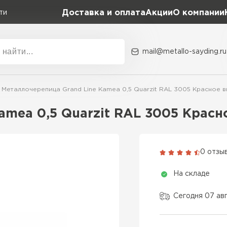
Доставка и оплата
Акции
О компании
ти
mail@metallo-sayding.ru
Акции
О комп
Металлочерепица Grand Line Kamea 0,5 Quarzit RAL 3005 Красное 
Коллекция
Доборн
Classic Grand Line
amea 0,5 Quarzit RAL 3005 Красн
Kredo Grand Line
ВСЕ ПРОИЗВОДИТЕЛИ
Kvinta plus Grand Line
0 отзы
Grand Line Kvinta Un
На складе
Modern Grand Line
Kamea Grand Line
Сегодня 07 ав
Монтеррей Grand Line