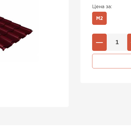
Цена за:
М2