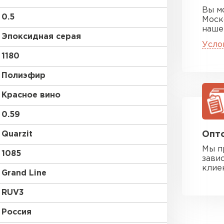
Вы м
0.5
Моск
наше
Эпоксидная серая
Усло
1180
Полиэфир
Красное вино
0.59
Quarzit
Опто
Мы п
1085
зави
клие
Grand Line
RUV3
Россия