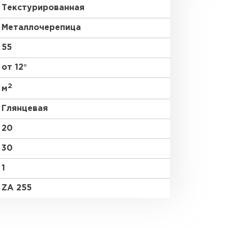
Текстурированная
Металлочерепица
55
от 12°
2
м
Глянцевая
20
30
1
ZA 255