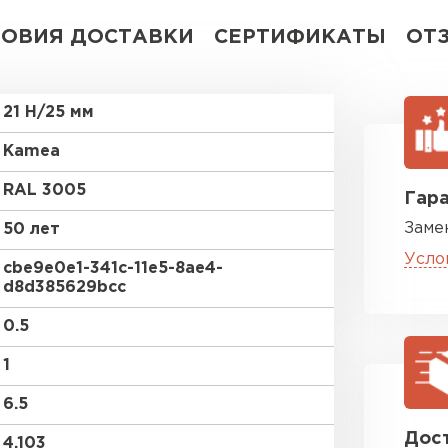
ЛОВИЯ ДОСТАВКИ
СЕРТИФИКАТЫ
ОТ
21 Н/25 мм
Kamea
RAL 3005
Гара
Заме
50 лет
Усло
cbe9e0e1-341c-11e5-8ae4-
d8d385629bcc
0.5
1
6.5
Дост
4.103