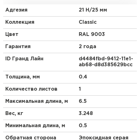
которого приближена к профилю классической
керамической черепицы.
Адгезия
21 Н/25 мм
Эта металлочерепица в скандинавском стиле
Коллекция
Classic
станет отличным акцентом Вашего дома.
Красивый и гармоничный внешний вид, классика
Цвет
RAL 9003
линий позволяют металлочерепице Classic
органично сочетаться как с природным
Гарантия
2 года
ландшафтом, так и с любым архитектурным
стилем самого дома.
ID Гранд Лайн
d4484fbd-9412-11e1-
ab68-d8d385629bcc
Для обустройства кровли компания Grand Line
предлагает приобрести металлочерепицу Classic.
Толщина, мм
0.4
Ассортимент продукции имеет сертификаты,
подтверждающие ее качество и безопасность
Количество листов
1
использования.
Максимальная длина, м
6.5
Вес, кг
3.248
Минимальная длина, м
0.5
Обратная сторона
Эпоксидная серая