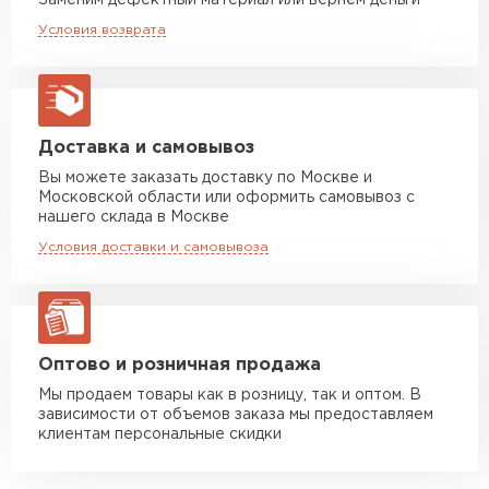
Заменим дефектный материал или вернём деньги
Машина до 20 тн до 80 м3
от 10 500 руб
Условия возврата
макс. длина груза 13,5 м
Манипулятор до 5 тн
от 7 000 руб
макс. длина груза 6 м
Манипулятор до 10 тн
от 13 000 руб
Доставка и самовывоз
макс. длина груза 8 м
Вы можете заказать доставку по Москве и
Московской области или оформить самовывоз с
Манипулятор до 20 тн
от 16 000 руб
нашего склада в Москве
макс. длина груза 13,5 м
Условия доставки и самовывоза
ЗАКАЗАТЬ С ДОСТАВКОЙ
Оптово и розничная продажа
Мы продаем товары как в розницу, так и оптом. В
зависимости от объемов заказа мы предоставляем
клиентам персональные скидки