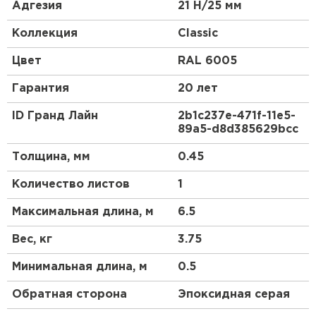
керамической черепицы.
Адгезия
21 Н/25 мм
Эта металлочерепица в скандинавском стиле
Коллекция
Classic
станет отличным акцентом Вашего дома.
Красивый и гармоничный внешний вид, классика
Цвет
RAL 6005
линий позволяют металлочерепице Classic
органично сочетаться как с природным
Гарантия
20 лет
ландшафтом, так и с любым архитектурным
стилем самого дома.
ID Гранд Лайн
2b1c237e-471f-11e5-
89a5-d8d385629bcc
Для обустройства кровли компания Grand Line
предлагает приобрести металлочерепицу Classic.
Толщина, мм
0.45
Ассортимент продукции имеет сертификаты,
подтверждающие ее качество и безопасность
Количество листов
1
использования.
Максимальная длина, м
6.5
Вес, кг
3.75
Минимальная длина, м
0.5
Обратная сторона
Эпоксидная серая