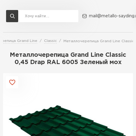
mail@metallo-sayding.
ерепица Grand Line
Classic
Металлочерепица Grand Line Classic
Доставка и оплата
Акции
О компании
Контакты
Металлочерепица Grand Line Classic
Перейти в каталог
0,45 Drap RAL 6005 Зеленый мох
ВСЕ ПРОИЗВОДИТЕЛИ