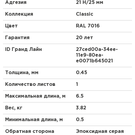
керамической черепицы.
Адгезия
21 Н/25 мм
Эта металлочерепица в скандинавском стиле
Коллекция
Classic
станет отличным акцентом Вашего дома.
Красивый и гармоничный внешний вид, классика
Цвет
RAL 7016
линий позволяют металлочерепице Classic
органично сочетаться как с природным
Гарантия
20 лет
ландшафтом, так и с любым архитектурным
стилем самого дома.
ID Гранд Лайн
27ced00a-34ee-
11e9-80ea-
Для обустройства кровли компания Grand Line
e0071b645021
предлагает приобрести металлочерепицу Classic.
Ассортимент продукции имеет сертификаты,
Толщина, мм
0.45
подтверждающие ее качество и безопасность
использования.
Количество листов
1
Максимальная длина, м
6.5
Вес, кг
3.82
Минимальная длина, м
0.5
Обратная сторона
Эпоксидная серая