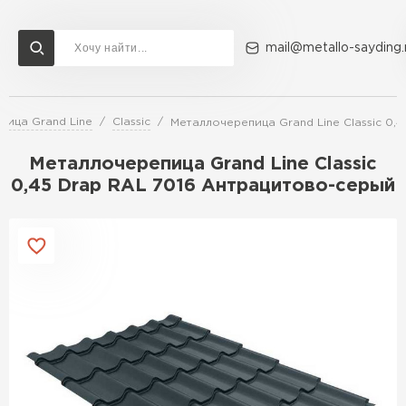
mail@metallo-sayding.
пица Grand Line
Classic
Металлочерепица Grand Line Classic 0,
Доставка и оплата
Акции
О компании
Контакты
Металлочерепица Grand Line Classic
Перейти в каталог
0,45 Drap RAL 7016 Антрацитово-серый
ВСЕ ПРОИЗВОДИТЕЛИ