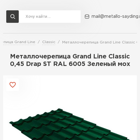
mail@metallo-sayding.
епица Grand Line
Classic
Металлочерепица Grand Line Classic 0
Доставка и оплата
Акции
О компании
Контакты
Металлочерепица Grand Line Classic
Перейти в каталог
0,45 Drap ST RAL 6005 Зеленый мох
ВСЕ ПРОИЗВОДИТЕЛИ