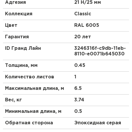
керамической черепицы.
Адгезия
21 Н/25 мм
Эта металлочерепица в скандинавском стиле
Коллекция
Classic
станет отличным акцентом Вашего дома.
Красивый и гармоничный внешний вид, классика
Цвет
RAL 6005
линий позволяют металлочерепице Classic
органично сочетаться как с природным
Гарантия
20 лет
ландшафтом, так и с любым архитектурным
стилем самого дома.
ID Гранд Лайн
3246316f-c9db-11eb-
8110-e0071b645030
Для обустройства кровли компания Grand Line
предлагает приобрести металлочерепицу Classic.
Толщина, мм
0.45
Ассортимент продукции имеет сертификаты,
подтверждающие ее качество и безопасность
Количество листов
1
использования.
Максимальная длина, м
6.5
Вес, кг
3.74
Минимальная длина, м
0.5
Обратная сторона
Эпоксидная серая