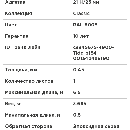
керамической черепицы.
Адгезия
21 Н/25 мм
Эта металлочерепица в скандинавском стиле
Коллекция
Classic
станет отличным акцентом Вашего дома.
Красивый и гармоничный внешний вид, классика
Цвет
RAL 6005
линий позволяют металлочерепице Classic
органично сочетаться как с природным
Гарантия
10 лет
ландшафтом, так и с любым архитектурным
стилем самого дома.
ID Гранд Лайн
cee45675-4900-
11de-b154-
Для обустройства кровли компания Grand Line
001a4b4a9f90
предлагает приобрести металлочерепицу Classic.
Ассортимент продукции имеет сертификаты,
Толщина, мм
0.45
подтверждающие ее качество и безопасность
использования.
Количество листов
1
Максимальная длина, м
6.5
Вес, кг
3.685
Минимальная длина, м
0.5
Обратная сторона
Эпоксидная серая