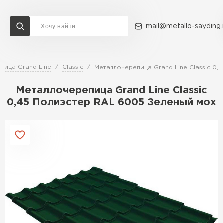
mail@metallo-sayding.
пица Grand Line
Classic
Металлочерепица Grand Line Classic 0,
Доставка и оплата
Акции
О компании
Контакты
Металлочерепица Grand Line Classic
Перейти в каталог
0,45 Полиэстер RAL 6005 Зеленый мох
ВСЕ ПРОИЗВОДИТЕЛИ