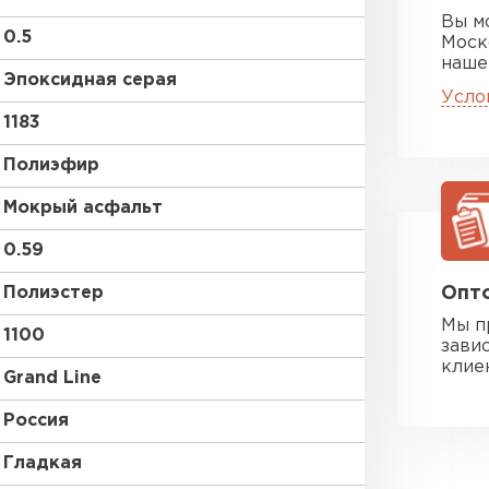
Вы м
0.5
Моск
наше
Эпоксидная серая
Усло
1183
Полиэфир
Мокрый асфальт
0.59
Полиэстер
Опто
Мы п
1100
зави
клие
Grand Line
Россия
Гладкая