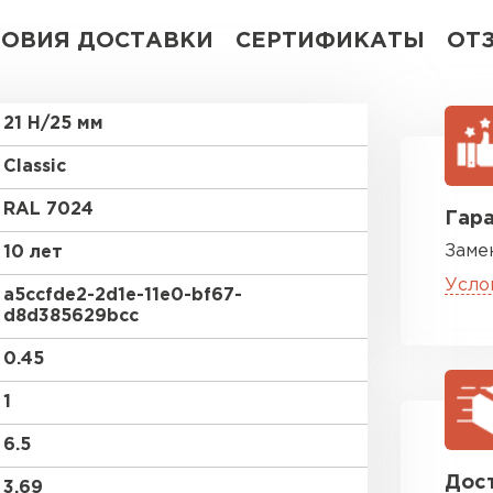
ЛОВИЯ ДОСТАВКИ
СЕРТИФИКАТЫ
ОТ
21 Н/25 мм
Classic
RAL 7024
Гара
Заме
10 лет
Усло
a5ccfde2-2d1e-11e0-bf67-
d8d385629bcc
0.45
1
6.5
Дост
3.69