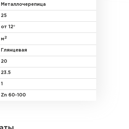
Металлочерепица
25
от 12°
2
м
Глянцевая
20
23.5
1
Zn 60-100
латы