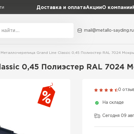
Доставка и оплата
Акции
О компании
ти
mail@metallo-sayding.ru
Акции
О комп
Металлочерепица Grand Line Classic 0,45 Полиэстер RAL 7024 Мокр
Коллекция
Доборн
Classic Grand Line
lassic 0,45 Полиэстер RAL 7024 
Kredo Grand Line
ВСЕ ПРОИЗВОДИТЕЛИ
Kvinta plus Grand Line
0 отзы
Grand Line Kvinta Un
На складе
Modern Grand Line
Kamea Grand Line
Сегодня 09 ав
Монтеррей Grand Line