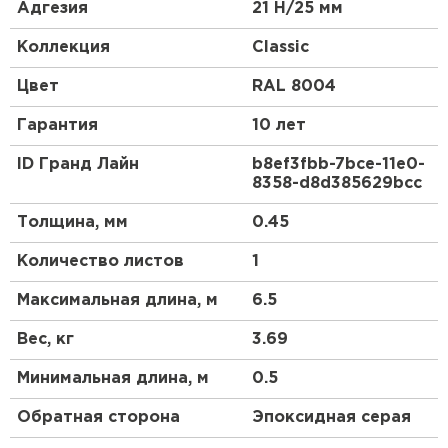
керамической черепицы.
Адгезия
21 Н/25 мм
Эта металлочерепица в скандинавском стиле
Коллекция
Classic
станет отличным акцентом Вашего дома.
Красивый и гармоничный внешний вид, классика
Цвет
RAL 8004
линий позволяют металлочерепице Classic
органично сочетаться как с природным
Гарантия
10 лет
ландшафтом, так и с любым архитектурным
стилем самого дома.
ID Гранд Лайн
b8ef3fbb-7bce-11e0-
8358-d8d385629bcc
Для обустройства кровли компания Grand Line
предлагает приобрести металлочерепицу Classic.
Толщина, мм
0.45
Ассортимент продукции имеет сертификаты,
подтверждающие ее качество и безопасность
Количество листов
1
использования.
Максимальная длина, м
6.5
Вес, кг
3.69
Минимальная длина, м
0.5
Обратная сторона
Эпоксидная серая