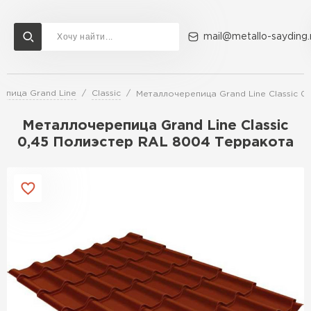
mail@metallo-sayding.
епица Grand Line
Classic
Металлочерепица Grand Line Classic 
Доставка и оплата
Акции
О компании
Контакты
Металлочерепица Grand Line Classic
Перейти в каталог
0,45 Полиэстер RAL 8004 Терракота
ВСЕ ПРОИЗВОДИТЕЛИ