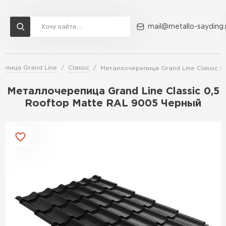
mail@metallo-sayding.
епица Grand Line
Classic
Металлочерепица Grand Line Classic 0
Доставка и оплата
Акции
О компании
Контакты
Металлочерепица Grand Line Classic 0,5
Перейти в каталог
Rooftop Matte RAL 9005 Черный
ВСЕ ПРОИЗВОДИТЕЛИ