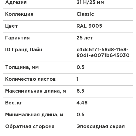
керамической черепицы.
Адгезия
21 Н/25 мм
Эта металлочерепица в скандинавском стиле
Коллекция
Classic
станет отличным акцентом Вашего дома.
Красивый и гармоничный внешний вид, классика
Цвет
RAL 9005
линий позволяют металлочерепице Classic
органично сочетаться как с природным
Гарантия
25 лет
ландшафтом, так и с любым архитектурным
стилем самого дома.
ID Гранд Лайн
c4dc6f7f-58d8-11e8-
80df-e0071b645030
Для обустройства кровли компания Grand Line
предлагает приобрести металлочерепицу Classic.
Толщина, мм
0.5
Ассортимент продукции имеет сертификаты,
подтверждающие ее качество и безопасность
Количество листов
1
использования.
Максимальная длина, м
6.5
Вес, кг
4.48
Минимальная длина, м
0.5
Обратная сторона
Эпоксидная серая