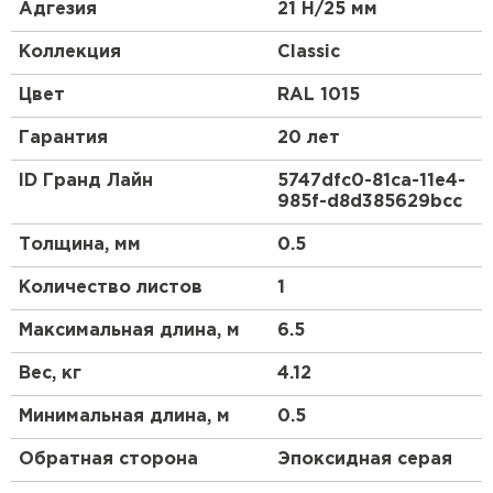
керамической черепицы.
Адгезия
21 Н/25 мм
Эта металлочерепица в скандинавском стиле
Коллекция
Classic
станет отличным акцентом Вашего дома.
Красивый и гармоничный внешний вид, классика
Цвет
RAL 1015
линий позволяют металлочерепице Classic
органично сочетаться как с природным
Гарантия
20 лет
ландшафтом, так и с любым архитектурным
стилем самого дома.
ID Гранд Лайн
5747dfc0-81ca-11e4-
985f-d8d385629bcc
Для обустройства кровли компания Grand Line
предлагает приобрести металлочерепицу Classic.
Толщина, мм
0.5
Ассортимент продукции имеет сертификаты,
подтверждающие ее качество и безопасность
Количество листов
1
использования.
Максимальная длина, м
6.5
Вес, кг
4.12
Минимальная длина, м
0.5
Обратная сторона
Эпоксидная серая