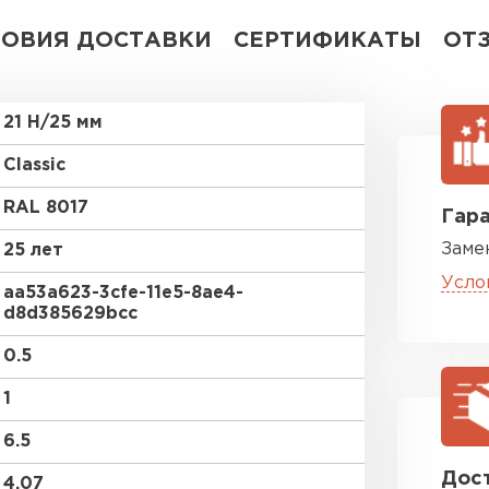
ЛОВИЯ ДОСТАВКИ
СЕРТИФИКАТЫ
ОТ
21 Н/25 мм
Classic
RAL 8017
Гара
Заме
25 лет
Усло
aa53a623-3cfe-11e5-8ae4-
d8d385629bcc
0.5
1
6.5
Дост
4.07