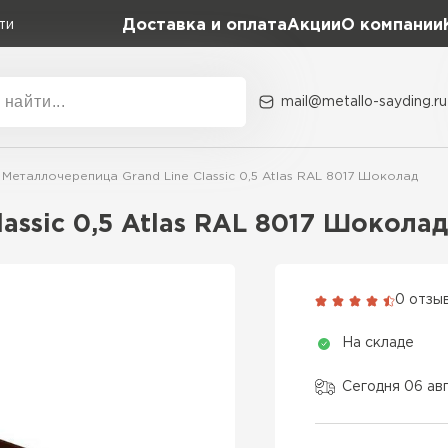
Доставка и оплата
Акции
О компании
ти
mail@metallo-sayding.ru
Акции
О комп
Металлочерепица Grand Line Classic 0,5 Atlas RAL 8017 Шоколад
Коллекция
Доборн
Classic Grand Line
assic 0,5 Atlas RAL 8017 Шоколад
Kredo Grand Line
ВСЕ ПРОИЗВОДИТЕЛИ
Kvinta plus Grand Line
0 отзы
Grand Line Kvinta Un
На складе
Modern Grand Line
Kamea Grand Line
Сегодня 06 ав
Монтеррей Grand Line