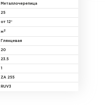
Металлочерепица
25
от 12°
2
м
Глянцевая
20
23.5
1
ZA 255
RUV3