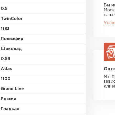
Вы м
0.5
Моск
наше
TwinColor
Усло
1183
Полиэфир
Шоколад
0.59
Atlas
Опто
Мы п
1100
зави
клие
Grand Line
Россия
Гладкая