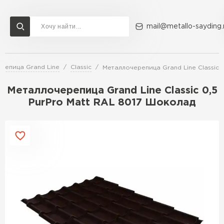
mail@metallo-sayding.
репица Grand Line
Classic
Металлочерепица Grand Line Classic 
Доставка и оплата
Акции
О компании
Контакты
Металлочерепица Grand Line Classic 0,5
Перейти в каталог
PurPro Matt RAL 8017 Шоколад
ВСЕ ПРОИЗВОДИТЕЛИ