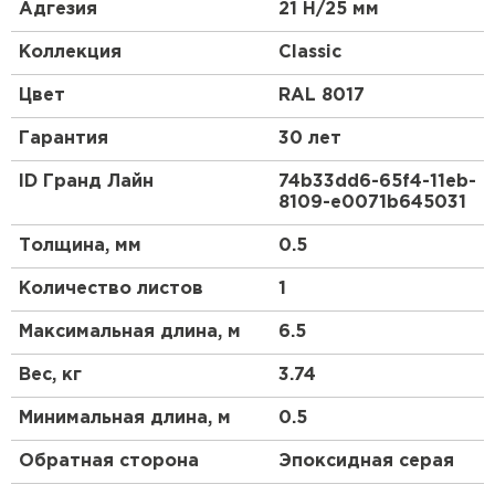
керамической черепицы.
Адгезия
21 Н/25 мм
Эта металлочерепица в скандинавском стиле
Коллекция
Classic
станет отличным акцентом Вашего дома.
Красивый и гармоничный внешний вид, классика
Цвет
RAL 8017
линий позволяют металлочерепице Classic
органично сочетаться как с природным
Гарантия
30 лет
ландшафтом, так и с любым архитектурным
стилем самого дома.
ID Гранд Лайн
74b33dd6-65f4-11eb-
8109-e0071b645031
Для обустройства кровли компания Grand Line
предлагает приобрести металлочерепицу Classic.
Толщина, мм
0.5
Ассортимент продукции имеет сертификаты,
подтверждающие ее качество и безопасность
Количество листов
1
использования.
Максимальная длина, м
6.5
Вес, кг
3.74
Минимальная длина, м
0.5
Обратная сторона
Эпоксидная серая