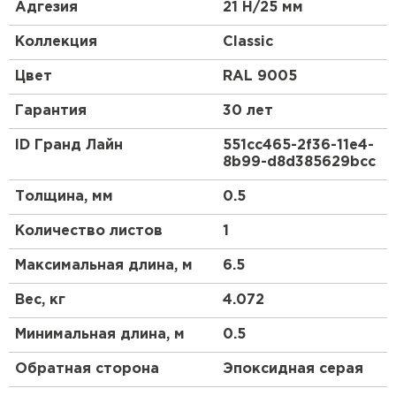
керамической черепицы.
Адгезия
21 Н/25 мм
Эта металлочерепица в скандинавском стиле
Коллекция
Classic
станет отличным акцентом Вашего дома.
Красивый и гармоничный внешний вид, классика
Цвет
RAL 9005
линий позволяют металлочерепице Classic
органично сочетаться как с природным
Гарантия
30 лет
ландшафтом, так и с любым архитектурным
стилем самого дома.
ID Гранд Лайн
551cc465-2f36-11e4-
8b99-d8d385629bcc
Для обустройства кровли компания Grand Line
предлагает приобрести металлочерепицу Classic.
Толщина, мм
0.5
Ассортимент продукции имеет сертификаты,
подтверждающие ее качество и безопасность
Количество листов
1
использования.
Максимальная длина, м
6.5
Вес, кг
4.072
Минимальная длина, м
0.5
Обратная сторона
Эпоксидная серая