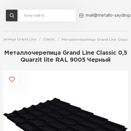
mail@metallo-sayding.
ерепица Grand Line
Classic
Металлочерепица Grand Line Classic 
Доставка и оплата
Акции
О компании
Контакты
Металлочерепица Grand Line Classic 0,5
Перейти в каталог
Quarzit lite RAL 9005 Черный
ВСЕ ПРОИЗВОДИТЕЛИ