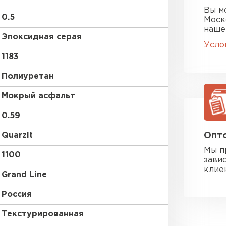
Вы м
0.5
Моск
наше
Эпоксидная серая
Усло
1183
Полиуретан
Мокрый асфальт
0.59
Quarzit
Опто
Мы п
1100
зави
клие
Grand Line
Россия
Текстурированная