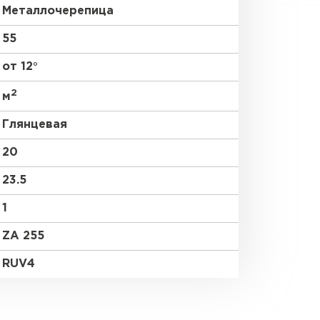
Металлочерепица
55
от 12°
2
м
Глянцевая
20
23.5
1
ZA 255
RUV4