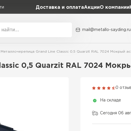
Доставка и оплата
Акции
О компании
ти
mail@metallo-sayding.ru
Акции
О комп
Металлочерепица Grand Line Classic 0,5 Quarzit RAL 7024 Мокрый а
Коллекция
Доборн
Classic Grand Line
assic 0,5 Quarzit RAL 7024 Мокр
Kredo Grand Line
ВСЕ ПРОИЗВОДИТЕЛИ
Kvinta plus Grand Line
0 отзы
Grand Line Kvinta Un
На складе
Modern Grand Line
Kamea Grand Line
Сегодня 06 ав
Монтеррей Grand Line