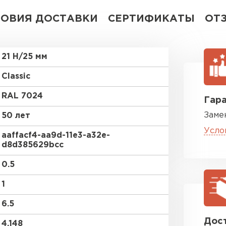
ЛОВИЯ ДОСТАВКИ
СЕРТИФИКАТЫ
ОТ
21 Н/25 мм
Classic
RAL 7024
Гара
Заме
50 лет
Усло
aaffacf4-aa9d-11e3-a32e-
d8d385629bcc
0.5
1
6.5
Дост
4.148