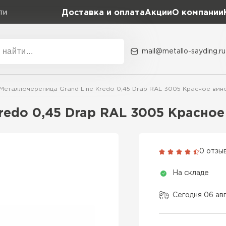
Доставка и оплата
Акции
О компании
ти
mail@metallo-sayding.ru
Акции
О комп
Металлочерепица Grand Line Kredo 0,45 Drap RAL 3005 Красное вин
Коллекция
Доборн
Classic Grand Line
redo 0,45 Drap RAL 3005 Красное
Kredo Grand Line
ВСЕ ПРОИЗВОДИТЕЛИ
Kvinta plus Grand Line
0 отзы
Grand Line Kvinta Un
На складе
Modern Grand Line
Kamea Grand Line
Сегодня 06 авг
Монтеррей Grand Line