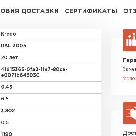
ЛОВИЯ ДОСТАВКИ
СЕРТИФИКАТЫ
ОТ
Kredo
RAL 3005
20 лет
Гара
Заме
41d15365-0fa2-11e7-80ce-
e0071b645030
Усло
0.45
6.5
3.802
0.5
Дост
1190