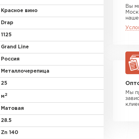
Вы м
Красное вино
Моск
наше
Drap
Усло
1125
Grand Line
Россия
Металлочерепица
25
Опто
Мы п
2
м
зави
клие
Матовая
28.5
Zn 140