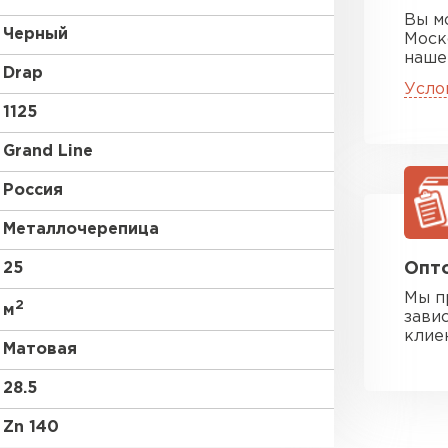
Вы м
Черный
Моск
наше
Drap
Усло
1125
Grand Line
Россия
Металлочерепица
25
Опто
Мы п
2
м
зави
клие
Матовая
28.5
Zn 140