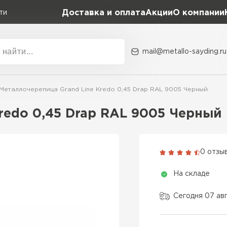
Доставка и оплата
Акции
О компании
ти
mail@metallo-sayding.ru
Акции
О комп
Металлочерепица Grand Line Kredo 0,45 Drap RAL 9005 Черный
Коллекция
Доборн
Classic Grand Line
redo 0,45 Drap RAL 9005 Черный
Kredo Grand Line
ВСЕ ПРОИЗВОДИТЕЛИ
Kvinta plus Grand Line
0 отзы
Grand Line Kvinta Un
На складе
Modern Grand Line
Kamea Grand Line
Сегодня 07 ав
Монтеррей Grand Line