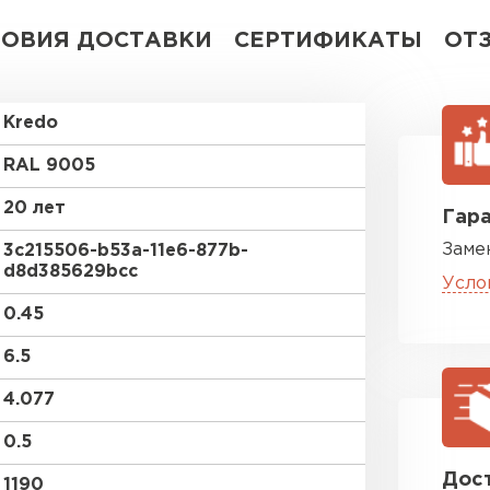
ЛОВИЯ ДОСТАВКИ
СЕРТИФИКАТЫ
ОТ
Kredo
RAL 9005
20 лет
Гара
Заме
3c215506-b53a-11e6-877b-
d8d385629bcc
Усло
0.45
6.5
4.077
0.5
Дост
1190