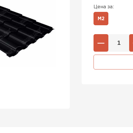
Цена за:
М2