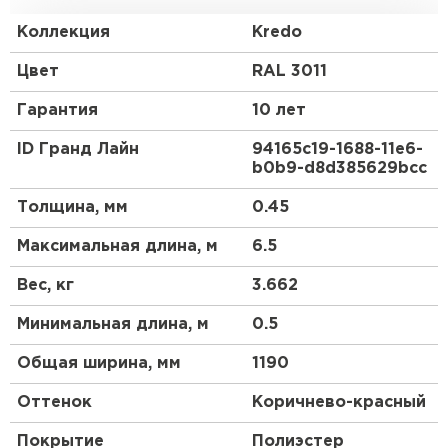
обладает большей жесткостью по сравнению с
классическим профилем металлочерепицы.
Коллекция
Kredo
Закругленная форма гребня отражает
средиземноморский стиль кровли, а мягкие и
Цвет
RAL 3011
ровные линии волн придают металлочерепице
Kredo схожесть с натуральной черепицей. С Kredo
Гарантия
10 лет
Ваш дом будет выразительным и оригинальным
долгие годы.
ID Гранд Лайн
94165c19-1688-11e6-
b0b9-d8d385629bcc
Профиль Kredo создан специально для скатов
длиной до 6,5 метров. Горизонтальный шов при
Толщина, мм
0.45
стыковке двух листов металлочерепицы Kredo
может быть заметен. При скате большей длины
Максимальная длина, м
6.5
рекомендуем использовать другой вид профиля
металлочерепицы Grand Line®.
Вес, кг
3.662
Минимальная длина, м
0.5
Общая ширина, мм
1190
Оттенок
Коричнево-красный
Покрытие
Полиэстер