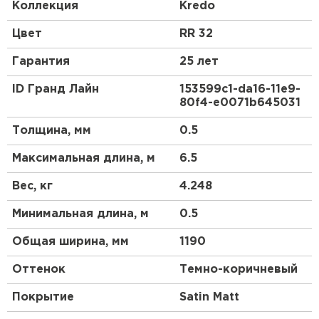
классическим профилем металлочерепицы.
Коллекция
Kredo
Закругленная форма гребня отражает
средиземноморский стиль кровли, а мягкие и
Цвет
RR 32
ровные линии волн придают металлочерепице
Kredo схожесть с натуральной черепицей. С Kredo
Гарантия
25 лет
Ваш дом будет выразительным и оригинальным
долгие годы.
ID Гранд Лайн
153599c1-da16-11e9-
80f4-e0071b645031
Профиль Kredo создан специально для скатов
длиной до 6,5 метров.
Толщина, мм
0.5
Горизонтальный шов при стыковке двух листов
Максимальная длина, м
6.5
металлочерепицы Kredo может быть заметен.
Вес, кг
4.248
При скате большей длины рекомендуем
использовать другой вид профиля
Минимальная длина, м
0.5
металлочерепицы Grand Line®.
Общая ширина, мм
1190
Оттенок
Темно-коричневый
Покрытие
Satin Мatt