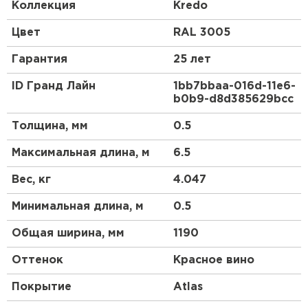
классическим профилем металлочерепицы.
Коллекция
Kredo
Закругленная форма гребня отражает
средиземноморский стиль кровли, а мягкие и
Цвет
RAL 3005
ровные линии волн придают металлочерепице
Kredo схожесть с натуральной черепицей. С Kredo
Гарантия
25 лет
Ваш дом будет выразительным и оригинальным
долгие годы.
ID Гранд Лайн
1bb7bbaa-016d-11e6-
b0b9-d8d385629bcc
Профиль Kredo создан специально для скатов
длиной до 6,5 метров. Горизонтальный шов при
Толщина, мм
0.5
стыковке двух листов металлочерепицы Kredo
может быть заметен. При скате большей длины
Максимальная длина, м
6.5
рекомендуем использовать другой вид профиля
металлочерепицы Grand Line®.
Вес, кг
4.047
Минимальная длина, м
0.5
Общая ширина, мм
1190
Оттенок
Красное вино
Покрытие
Atlas