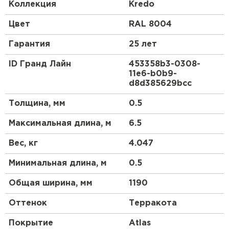
классическим профилем металлочерепицы.
Коллекция
Kredo
Закругленная форма гребня отражает
средиземноморский стиль кровли, а мягкие и
Цвет
RAL 8004
ровные линии волн придают металлочерепице
Kredo схожесть с натуральной черепицей. С Kredo
Гарантия
25 лет
Ваш дом будет выразительным и оригинальным
долгие годы.
ID Гранд Лайн
453358b3-0308-
11e6-b0b9-
Профиль Kredo создан специально для скатов
d8d385629bcc
длиной до 6,5 метров. Горизонтальный шов при
стыковке двух листов металлочерепицы Kredo
Толщина, мм
0.5
может быть заметен. При скате большей длины
рекомендуем использовать другой вид профиля
Максимальная длина, м
6.5
металлочерепицы Grand Line®.
Вес, кг
4.047
Минимальная длина, м
0.5
Общая ширина, мм
1190
Оттенок
Терракота
Покрытие
Atlas