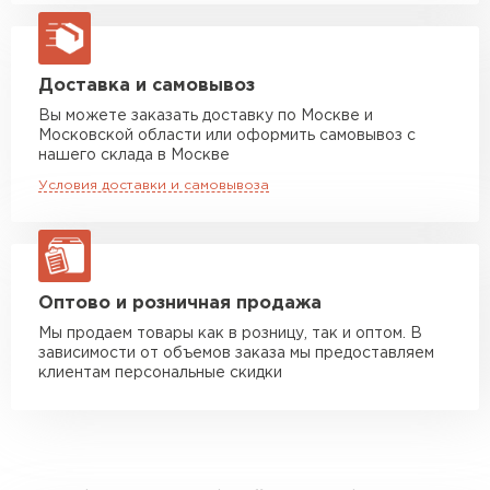
Машина до 20 тн до 80 м3
от 10 500 руб
макс. длина груза 13,5 м
Манипулятор до 5 тн
от 7 000 руб
Доставка и самовывоз
макс. длина груза 6 м
Вы можете заказать доставку по Москве и
Московской области или оформить самовывоз с
Манипулятор до 10 тн
от 13 000 руб
нашего склада в Москве
макс. длина груза 8 м
Условия доставки и самовывоза
Манипулятор до 20 тн
от 16 000 руб
макс. длина груза 13,5 м
ЗАКАЗАТЬ С ДОСТАВКОЙ
Оптово и розничная продажа
Мы продаем товары как в розницу, так и оптом. В
зависимости от объемов заказа мы предоставляем
клиентам персональные скидки