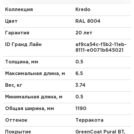
профиля выгодно отличает кровлю и
существенно повышает ее прочность.
Коллекция
Kredo
Закругленная форма гребня отражает
Средиземноморский стиль кровли, а мягкие и
Цвет
RAL 8004
ровные линии волн придают металлочерепице
Kredo схожесть с натуральной черепицей. С Kredo
Гарантия
20 лет
Ваш дом будет выразительным и оригинальным
долгие годы.
ID Гранд Лайн
af9ca54c-f5b2-11eb-
8111-e0071b645021
Толщина, мм
0.5
Максимальная длина, м
6.5
Вес, кг
3.74
Минимальная длина, м
0.5
Общая ширина, мм
1190
Оттенок
Терракота
Покрытие
GreenCoat Pural BT,