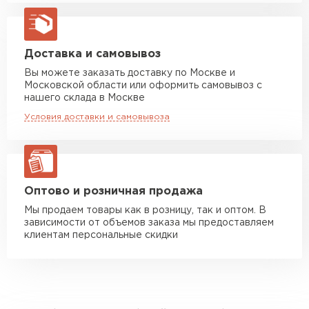
Машина до 20 тн до 80 м3
от 10 500 руб
макс. длина груза 13,5 м
Манипулятор до 5 тн
от 7 000 руб
Доставка и самовывоз
макс. длина груза 6 м
Вы можете заказать доставку по Москве и
Московской области или оформить самовывоз с
Манипулятор до 10 тн
от 13 000 руб
нашего склада в Москве
макс. длина груза 8 м
Условия доставки и самовывоза
Манипулятор до 20 тн
от 16 000 руб
макс. длина груза 13,5 м
ЗАКАЗАТЬ С ДОСТАВКОЙ
Оптово и розничная продажа
Мы продаем товары как в розницу, так и оптом. В
зависимости от объемов заказа мы предоставляем
клиентам персональные скидки