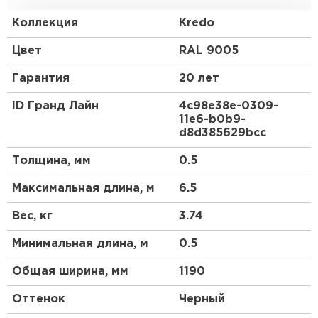
профиля выгодно отличает кровлю и
существенно повышает ее прочность.
Коллекция
Kredo
Закругленная форма гребня отражает
Средиземноморский стиль кровли, а мягкие и
Цвет
RAL 9005
ровные линии волн придают металлочерепице
Kredo схожесть с натуральной черепицей. С Kredo
Гарантия
20 лет
Ваш дом будет выразительным и оригинальным
долгие годы.
ID Гранд Лайн
4c98e38e-0309-
11e6-b0b9-
d8d385629bcc
Толщина, мм
0.5
Максимальная длина, м
6.5
Вес, кг
3.74
Минимальная длина, м
0.5
Общая ширина, мм
1190
Оттенок
Черный