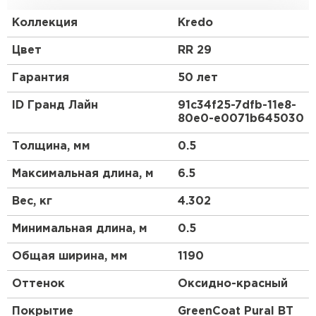
обладает большей жесткостью по сравнению с
классическим профилем металлочерепицы.
Коллекция
Kredo
Закругленная форма гребня отражает
средиземноморский стиль кровли, а мягкие и
Цвет
RR 29
ровные линии волн придают металлочерепице
Kredo схожесть с натуральной черепицей. С Kredo
Гарантия
50 лет
Ваш дом будет выразительным и оригинальным
долгие годы.
ID Гранд Лайн
91c34f25-7dfb-11e8-
80e0-e0071b645030
Профиль Kredo создан специально для скатов
длиной до 6,5 метров.
Толщина, мм
0.5
Горизонтальный шов при стыковке двух листов
Максимальная длина, м
6.5
металлочерепицы Kredo может быть заметен.
Вес, кг
4.302
При скате большей длины рекомендуем
использовать другой вид профиля
Минимальная длина, м
0.5
металлочерепицы Grand Line®.
Общая ширина, мм
1190
Оттенок
Оксидно-красный
Покрытие
GreenСoat Pural BT