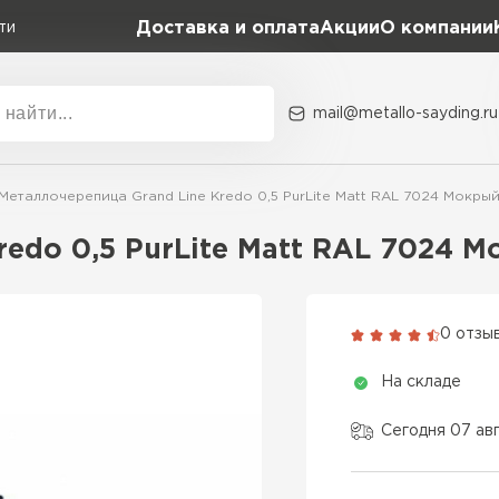
Доставка и оплата
Акции
О компании
ти
mail@metallo-sayding.ru
Акции
О комп
Металлочерепица Grand Line Kredo 0,5 PurLite Мatt RAL 7024 Мокры
Коллекция
Доборн
Classic Grand Line
redo 0,5 PurLite Мatt RAL 7024 
Kredo Grand Line
ВСЕ ПРОИЗВОДИТЕЛИ
Kvinta plus Grand Line
0 отзы
Grand Line Kvinta Un
На складе
Modern Grand Line
Kamea Grand Line
Сегодня 07 ав
Монтеррей Grand Line