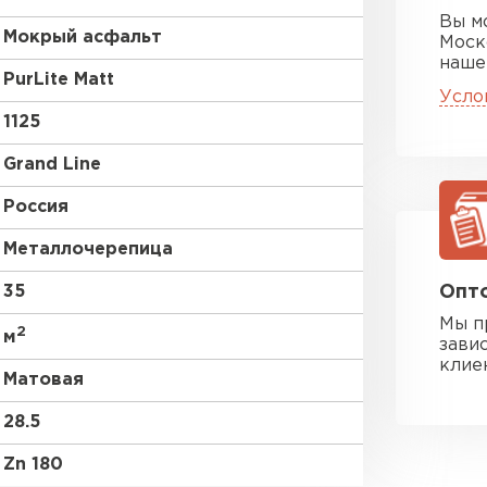
Вы м
Мокрый асфальт
Моск
наше
PurLite Мatt
Усло
1125
Grand Line
Россия
Металлочерепица
35
Опто
Мы п
2
м
зави
клие
Матовая
28.5
Zn 180