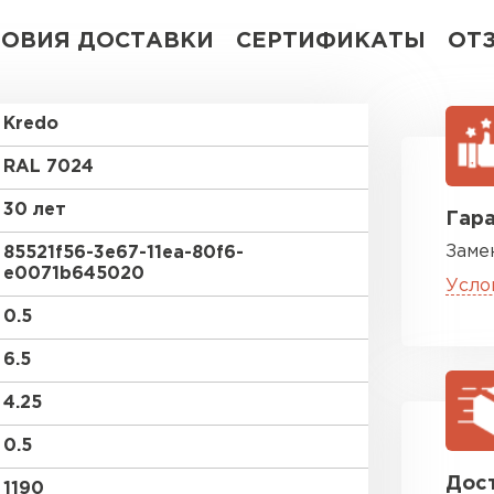
ЛОВИЯ ДОСТАВКИ
СЕРТИФИКАТЫ
ОТ
Kredo
RAL 7024
30 лет
Гара
Заме
85521f56-3e67-11ea-80f6-
e0071b645020
Усло
0.5
6.5
4.25
0.5
Дост
1190