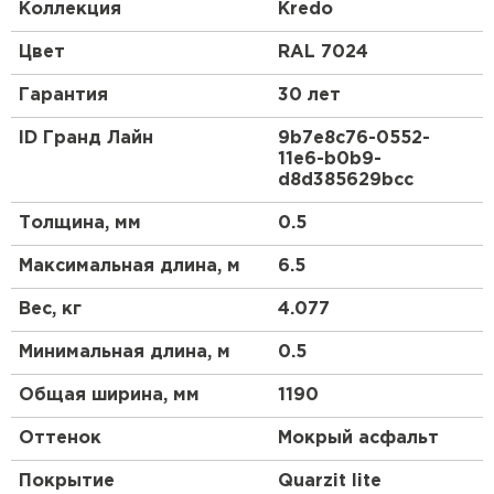
классическим профилем металлочерепицы.
Коллекция
Kredo
Закругленная форма гребня отражает
средиземноморский стиль кровли, а мягкие и
Цвет
RAL 7024
ровные линии волн придают металлочерепице
Kredo схожесть с натуральной черепицей. С Kredo
Гарантия
30 лет
Ваш дом будет выразительным и оригинальным
долгие годы.
ID Гранд Лайн
9b7e8c76-0552-
11e6-b0b9-
Профиль Kredo создан специально для скатов
d8d385629bcc
длиной до 6,5 метров.
Толщина, мм
0.5
Горизонтальный шов при стыковке двух листов
металлочерепицы Kredo может быть заметен.
Максимальная длина, м
6.5
При скате большей длины рекомендуем
Вес, кг
4.077
использовать другой вид профиля
металлочерепицы Grand Line®.
Минимальная длина, м
0.5
Общая ширина, мм
1190
Оттенок
Мокрый асфальт
Покрытие
Quarzit lite