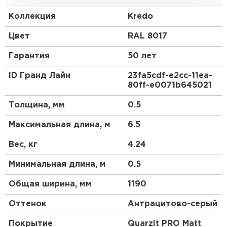
обладает большей жесткостью по сравнению с
классическим профилем металлочерепицы.
Коллекция
Kredo
Закругленная форма гребня отражает
средиземноморский стиль кровли, а мягкие и
Цвет
RAL 8017
ровные линии волн придают металлочерепице
Kredo схожесть с натуральной черепицей. С Kredo
Гарантия
50 лет
Ваш дом будет выразительным и оригинальным
долгие годы.
ID Гранд Лайн
23fa5cdf-e2cc-11ea-
80ff-e0071b645021
Профиль Kredo создан специально для скатов
длиной до 6,5 метров.
Толщина, мм
0.5
Горизонтальный шов при стыковке двух листов
Максимальная длина, м
6.5
металлочерепицы Kredo может быть заметен.
Вес, кг
4.24
При скате большей длины рекомендуем
использовать другой вид профиля
Минимальная длина, м
0.5
металлочерепицы Grand Line®.
Общая ширина, мм
1190
Оттенок
Антрацитово-серый
Покрытие
Quarzit PRO Matt