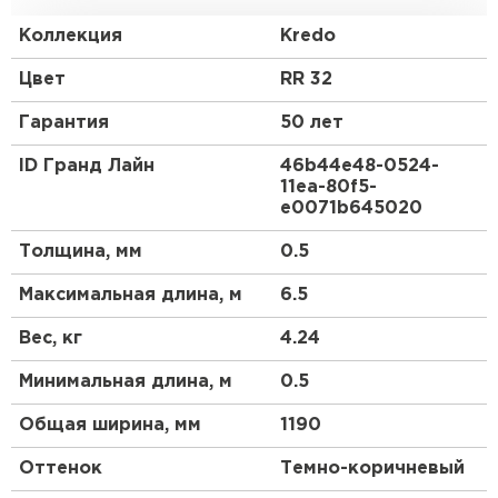
обладает большей жесткостью по сравнению с
классическим профилем металлочерепицы.
Коллекция
Kredo
Закругленная форма гребня отражает
средиземноморский стиль кровли, а мягкие и
Цвет
RR 32
ровные линии волн придают металлочерепице
Kredo схожесть с натуральной черепицей. С Kredo
Гарантия
50 лет
Ваш дом будет выразительным и оригинальным
долгие годы.
ID Гранд Лайн
46b44e48-0524-
11ea-80f5-
Профиль Kredo создан специально для скатов
e0071b645020
длиной до 6,5 метров.
Толщина, мм
0.5
Горизонтальный шов при стыковке двух листов
металлочерепицы Kredo может быть заметен.
Максимальная длина, м
6.5
При скате большей длины рекомендуем
Вес, кг
4.24
использовать другой вид профиля
металлочерепицы Grand Line®.
Минимальная длина, м
0.5
Общая ширина, мм
1190
Оттенок
Темно-коричневый