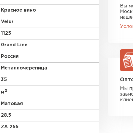
Вы м
Красное вино
Моск
наше
Velur
Усло
1125
Grand Line
Россия
Металлочерепица
35
Опто
Мы п
2
м
зави
клие
Матовая
28.5
ZA 255