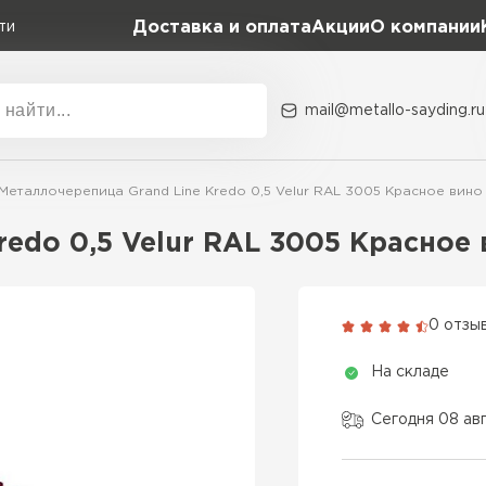
Доставка и оплата
Акции
О компании
ти
mail@metallo-sayding.ru
Акции
О комп
Металлочерепица Grand Line Kredo 0,5 Velur RAL 3005 Красное вино
Коллекция
Доборн
Classic Grand Line
redo 0,5 Velur RAL 3005 Красное
Kredo Grand Line
ВСЕ ПРОИЗВОДИТЕЛИ
Kvinta plus Grand Line
0 отзы
Grand Line Kvinta Un
На складе
Modern Grand Line
Kamea Grand Line
Сегодня 08 ав
Монтеррей Grand Line