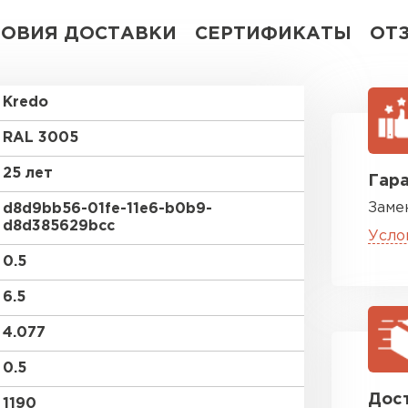
ЛОВИЯ ДОСТАВКИ
СЕРТИФИКАТЫ
ОТ
Kredo
RAL 3005
25 лет
Гара
Заме
d8d9bb56-01fe-11e6-b0b9-
d8d385629bcc
Усло
0.5
6.5
4.077
0.5
Дост
1190