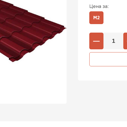
Цена за:
М2