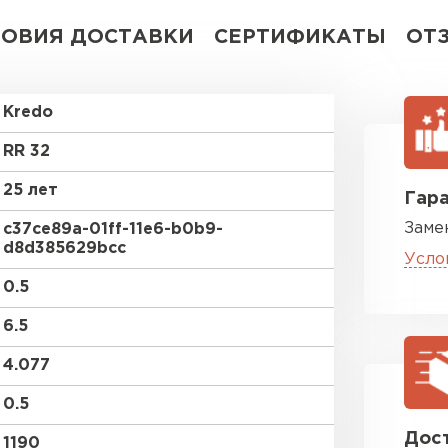
ЛОВИЯ ДОСТАВКИ
СЕРТИФИКАТЫ
ОТ
Kredo
RR 32
25 лет
Гара
Заме
c37ce89a-01ff-11e6-b0b9-
d8d385629bcc
Усло
0.5
6.5
4.077
0.5
Дост
1190