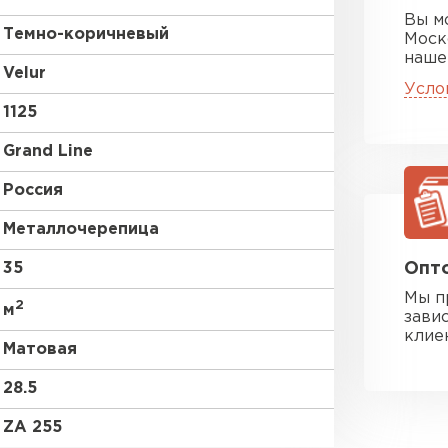
Вы м
Темно-коричневый
Моск
наше
Velur
Усло
1125
Grand Line
Россия
Металлочерепица
35
Опто
Мы п
2
м
зави
клие
Матовая
28.5
ZA 255