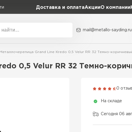
Доставка и оплата
Акции
О компании
ти
mail@metallo-sayding.ru
Акции
О комп
Металлочерепица Grand Line Kredo 0,5 Velur RR 32 Темно-коричневы
Коллекция
Доборн
Classic Grand Line
redo 0,5 Velur RR 32 Темно-кори
Kredo Grand Line
ВСЕ ПРОИЗВОДИТЕЛИ
Kvinta plus Grand Line
0 отзы
Grand Line Kvinta Un
На складе
Modern Grand Line
Kamea Grand Line
Сегодня 06 ав
Монтеррей Grand Line