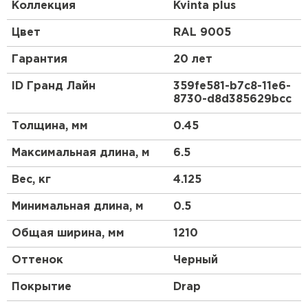
домиками.
Коллекция
Kvinta plus
Преимущества:
Цвет
RAL 9005
Гарантия
20 лет
Геометрия волны и высота ступеньки 30 мм
повторяют профиль натуральной черепицы.
ID Гранд Лайн
359fe581-b7c8-11e6-
8730-d8d385629bcc
3D рез, повторяющий геометрию волны.
Менее заметны горизонтальные стыки.
Толщина, мм
0.45
Максимальная длина, м
6.5
Вес, кг
4.125
Минимальная длина, м
0.5
Общая ширина, мм
1210
Оттенок
Черный
Покрытие
Drap