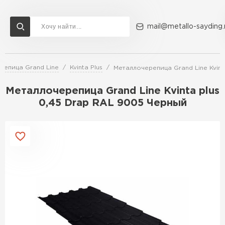
mail@metallo-sayding.
репица Grand Line
Kvinta Plus
Металлочерепица Grand Line Kvint
Доставка и оплата
Акции
О компании
Контакты
Металлочерепица Grand Line Kvinta plus
Перейти в каталог
0,45 Drap RAL 9005 Черный
ВСЕ ПРОИЗВОДИТЕЛИ