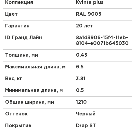
домиками.
Коллекция
Kvinta plus
Преимущества:
Цвет
RAL 9005
Гарантия
20 лет
Геометрия волны и высота ступеньки 30 мм
повторяют профиль натуральной черепицы.
ID Гранд Лайн
8a1d3906-15f4-11eb-
8104-e0071b645030
3D рез, повторяющий геометрию волны.
Менее заметны горизонтальные стыки.
Толщина, мм
0.45
Максимальная длина, м
6.5
Вес, кг
3.81
Минимальная длина, м
0.5
Общая ширина, мм
1210
Оттенок
Черный
Покрытие
Drap ST