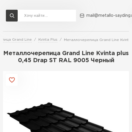
mail@metallo-sayding.
пица Grand Line
Kvinta Plus
Металлочерепица Grand Line Kvinta
Доставка и оплата
Акции
О компании
Контакты
Металлочерепица Grand Line Kvinta plus
Перейти в каталог
0,45 Drap ST RAL 9005 Черный
ВСЕ ПРОИЗВОДИТЕЛИ