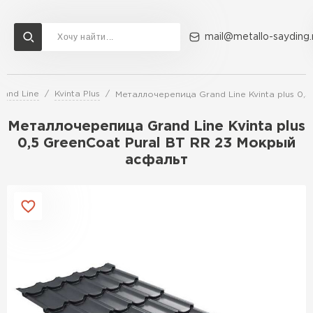
mail@metallo-sayding.
and Line
Kvinta Plus
Металлочерепица Grand Line Kvinta plus 0,
Доставка и оплата
Акции
О компании
Контакты
Металлочерепица Grand Line Kvinta plus
Перейти в каталог
0,5 GreenСoat Pural BT RR 23 Мокрый
асфальт
ВСЕ ПРОИЗВОДИТЕЛИ