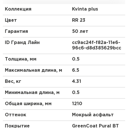
Европу с ее маленькими, красивыми, уютными
домиками. Благодаря наличию канавки на гребне
Коллекция
Kvinta plus
этот вид металлочерепицы выгодно отличается от
аналогов повышенной прочностью и элегантным
Цвет
RR 23
внешним видом. За счет большей габаритной
ширины, по сравнению с другими профилями,
Гарантия
50 лет
металлочерепица Kvinta (стала Kvinta plus)
является более экономичной.
ID Гранд Лайн
cc9ac24f-f82a-11e6-
96c6-d8d385629bcc
Толщина, мм
0.5
Максимальная длина, м
6.5
Вес, кг
4.31
Минимальная длина, м
0.5
Общая ширина, мм
1210
Оттенок
Мокрый асфальт
Покрытие
GreenСoat Pural BT