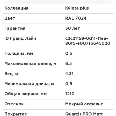
Европу с ее маленькими, красивыми, уютными
домиками.
Коллекция
Kvinta plus
Преимущества:
Цвет
RAL 7024
Гарантия
50 лет
Геометрия волны и высота ступеньки 30 мм
повторяют профиль натуральной черепицы.
ID Гранд Лайн
c2c21159-0d11-11ea-
80f5-e0071b645020
3D рез, повторяющий геометрию волны.
Менее заметны горизонтальные стыки.
Толщина, мм
0.5
Максимальная длина, м
6.5
Вес, кг
4.31
Минимальная длина, м
0.5
Общая ширина, мм
1210
Оттенок
Мокрый асфальт
Покрытие
Quarzit PRO Matt