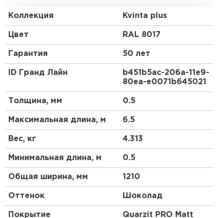
Европу с ее маленькими, красивыми, уютными
домиками.
Коллекция
Kvinta plus
Преимущества:
Цвет
RAL 8017
Гарантия
50 лет
Геометрия волны и высота ступеньки 30 мм
повторяют профиль натуральной черепицы.
ID Гранд Лайн
b451b5ac-206a-11e9-
80ea-e0071b645021
3D рез, повторяющий геометрию волны.
Менее заметны горизонтальные стыки.
Толщина, мм
0.5
Максимальная длина, м
6.5
Вес, кг
4.313
Минимальная длина, м
0.5
Общая ширина, мм
1210
Оттенок
Шоколад
Покрытие
Quarzit PRO Matt