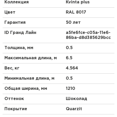
домиками. Благодаря наличию канавки на гребне
Коллекция
Kvinta plus
этот вид металлочерепицы выгодно отличается от
аналогов повышенной прочностью и элегантным
Цвет
RAL 8017
внешним видом. За счет большей габаритной
ширины, по сравнению с другими профилями,
Гарантия
50 лет
металлочерепица Kvinta (стала Kvinta plus)
является более экономичной.
ID Гранд Лайн
a5fe6fce-c05a-11e6-
86ba-d8d385629bcc
Толщина, мм
0.5
Максимальная длина, м
6.5
Вес, кг
4.564
Минимальная длина, м
0.5
Общая ширина, мм
1210
Оттенок
Шоколад
Покрытие
Quarzit